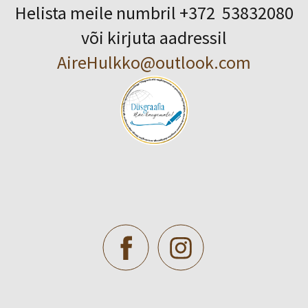
Helista meile numbril +372 53832080
või kirjuta aadressil
AireHulkko@outlook.com