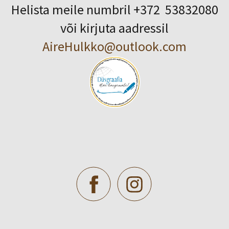
Helista meile numbril +372 53832080
või kirjuta aadressil
AireHulkko@outlook.com