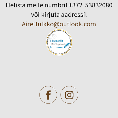
Helista meile numbril +372 53832080
või kirjuta aadressil
AireHulkko@outlook.com