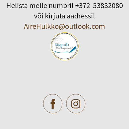
Helista meile numbril +372 53832080
või kirjuta aadressil
AireHulkko@outlook.com