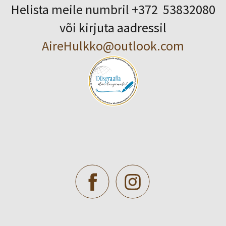
Helista meile numbril +372 53832080
või kirjuta aadressil
AireHulkko@outlook.com