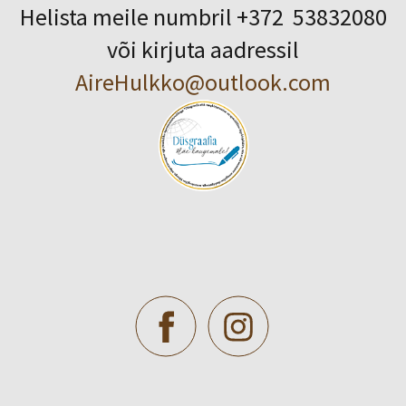
Helista meile numbril +372 53832080
või kirjuta aadressil
AireHulkko@outlook.com