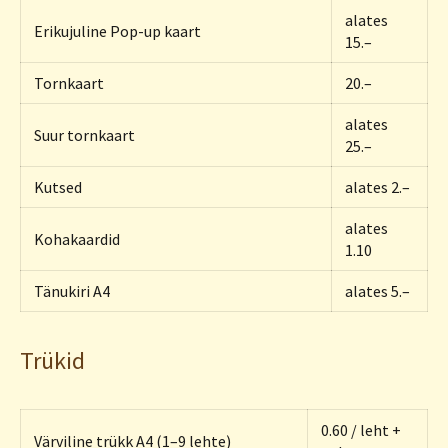
alates
Erikujuline Pop-up kaart
15.–
Tornkaart
20.–
alates
Suur tornkaart
25.–
Kutsed
alates 2.–
alates
Kohakaardid
1.10
Tänukiri A4
alates 5.–
Trükid
0.60 / leht +
Värviline trükk A4 (1–9 lehte)