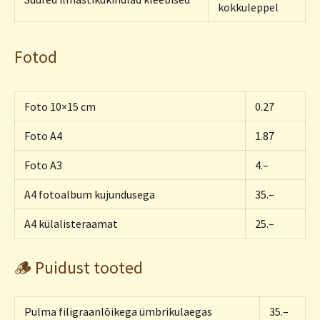
kokkuleppel
Fotod
Foto 10×15 cm
0.27
Foto A4
1.87
Foto A3
4.–
A4 fotoalbum kujundusega
35.–
A4 külalisteraamat
25.–
🪵 Puidust tooted
Pulma filigraanlõikega ümbrikulaegas
35.–