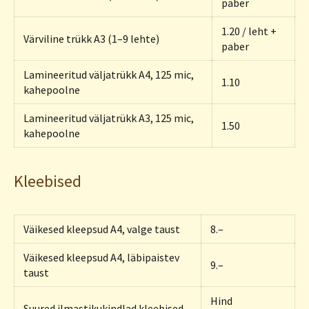
paber
1.20 / leht +
Värviline trükk A3 (1–9 lehte)
paber
Lamineeritud väljatrükk A4, 125 mic,
1.10
kahepoolne
Lamineeritud väljatrükk A3, 125 mic,
1.50
kahepoolne
Kleebised
Väikesed kleepsud A4, valge taust
8.–
Väikesed kleepsud A4, läbipaistev
9.–
taust
Hind
Suured ilmastikukindlad kleebised