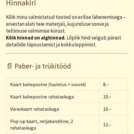
Hinnakiri
Kõik minu valmistatud tooted on erilise lähenemisega –
arvestan alati teie materjali, kujunduse soove ja
tellimuse valmimise kiirust.
Kõik hinnad on alghinnad.
Lõplik hind selgub pärast
detailide täpsustamist ja kokkuleppimist.
📄 Paber- ja trükitööd
Kaart kahepoolne (luuletus + soovid)
8.–
Kaart kahepoolne rahataskuga
10.–
Väravkaart rahataskuga
10.–
Pop-up kaart, neljakandiline, 2
12.–
rahataskuga