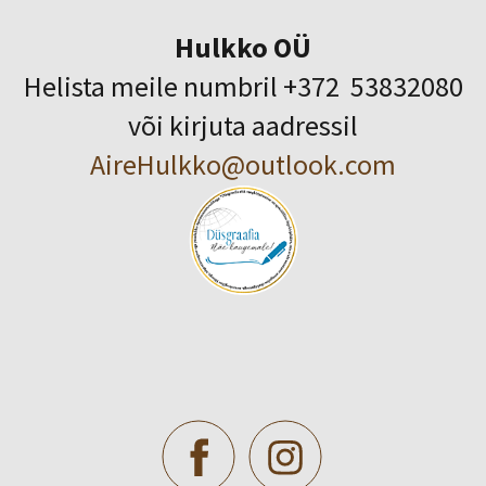
Hulkko OÜ
Helista meile numbril +372 53832080
või kirjuta aadressil
AireHulkko@outlook.com