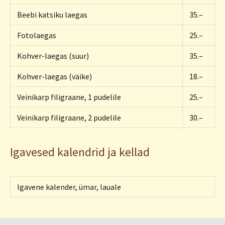
Beebi katsiku laegas
35.–
Fotolaegas
25.–
Kohver-laegas (suur)
35.–
Kohver-laegas (väike)
18.–
Veinikarp filigraane, 1 pudelile
25.–
Veinikarp filigraane, 2 pudelile
30.–
Igavesed kalendrid ja kellad
Igavene kalender, ümar, lauale