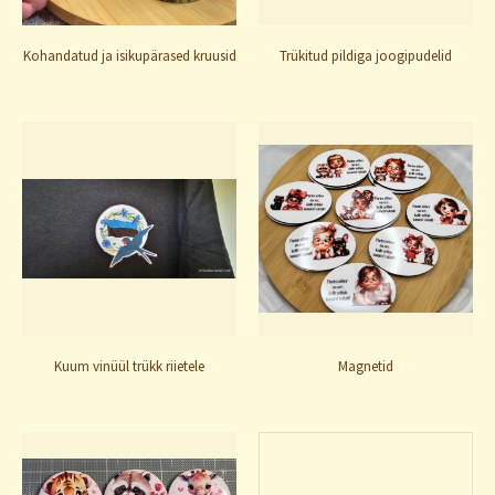
Kohandatud ja isikupärased kruusid
Trükitud pildiga joogipudelid
Kuum vinüül trükk riietele
Magnetid