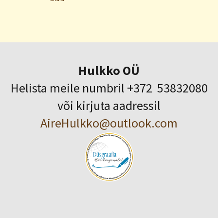
Hulkko OÜ
Helista meile numbril +372 53832080
või kirjuta aadressil
AireHulkko@outlook.com