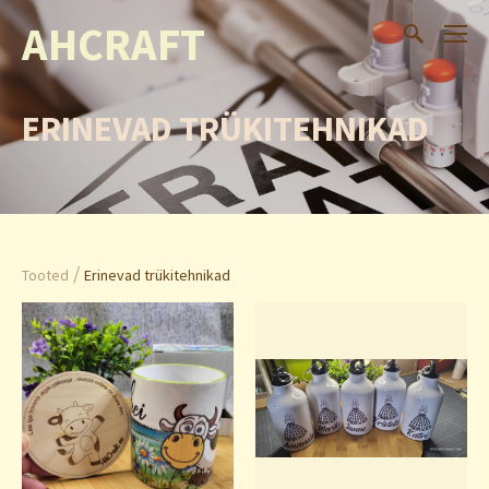
AHCRAFT
ERINEVAD TRÜKITEHNIKAD
/
Tooted
Erinevad trükitehnikad