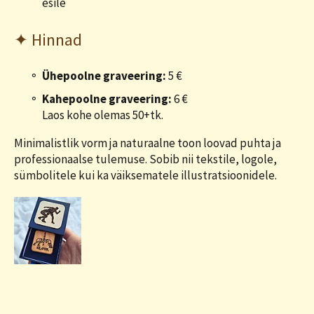
esile
✦ Hinnad
Ühepoolne graveering:
5 €
Kahepoolne graveering:
6 €
Laos kohe olemas 50+tk.
Minimalistlik vorm ja naturaalne toon loovad puhta ja
professionaalse tulemuse. Sobib nii tekstile, logole,
sümbolitele kui ka väiksematele illustratsioonidele.