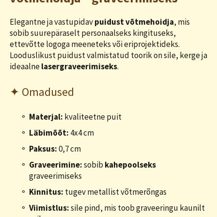
Elegantne ja vastupidav
puidust võtmehoidja
, mis
sobib suurepäraselt personaalseks kingituseks,
ettevõtte logoga meeneteks või eriprojektideks.
Looduslikust puidust valmistatud toorik on sile, kerge ja
ideaalne
lasergraveerimiseks
.
✦ Omadused
Materjal:
kvaliteetne puit
Läbimõõt:
4x4 cm
Paksus:
0,7 cm
Graveerimine:
sobib
kahepoolseks
graveerimiseks
Kinnitus:
tugev metallist võtmerõngas
Viimistlus:
sile pind, mis toob graveeringu kaunilt