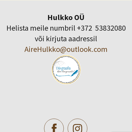
Hulkko OÜ
Helista meile numbril +372 53832080
või kirjuta aadressil
AireHulkko@outlook.com