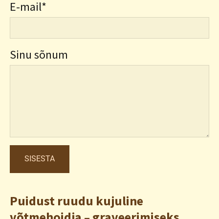
E-mail
Sinu sõnum
Puidust ruudu kujuline
võtmehoidja – graveerimiseks