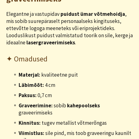
Elegantne ja vastupidav
puidust ümar võtmehoidja
,
mis sobib suurepäraselt personaalseks kingituseks,
ettevõtte logoga meeneteks või eriprojektideks.
Looduslikust puidust valmistatud toorik on sile, kerge ja
ideaalne
lasergraveerimiseks
.
✦ Omadused
Materjal:
kvaliteetne puit
Läbimõõt:
4 cm
Paksus:
0,7 cm
Graveerimine:
sobib
kahepoolseks
graveerimiseks
Kinnitus:
tugev metallist võtmerõngas
Viimistlus:
sile pind, mis toob graveeringu kaunilt