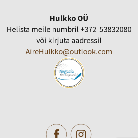
Hulkko OÜ
Helista meile numbril +372 53832080
või kirjuta aadressil
AireHulkko@outlook.com