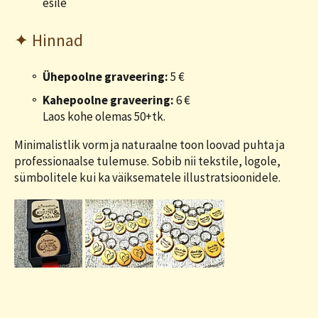
esile
✦ Hinnad
Ühepoolne graveering:
5 €
Kahepoolne graveering:
6 €
Laos kohe olemas 50+tk.
Minimalistlik vorm ja naturaalne toon loovad puhta ja
professionaalse tulemuse. Sobib nii tekstile, logole,
sümbolitele kui ka väiksematele illustratsioonidele.