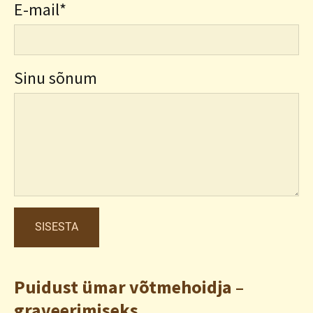
E-mail
Sinu sõnum
Puidust ümar võtmehoidja –
graveerimiseks