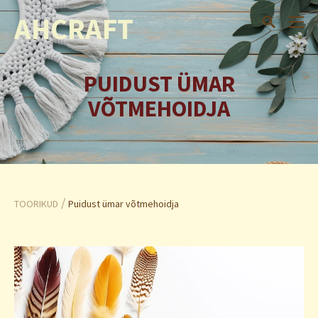
AHCRAFT
PUIDUST ÜMAR
VÕTMEHOIDJA
/
TOORIKUD
Puidust ümar võtmehoidja