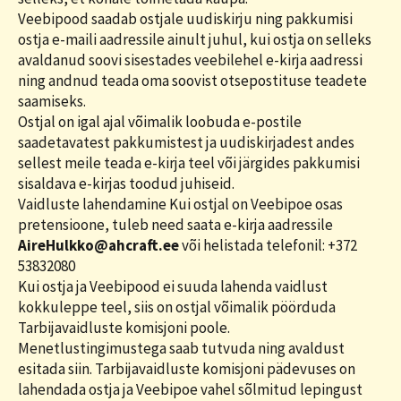
Veebipood saadab ostjale uudiskirju ning pakkumisi
ostja e-maili aadressile ainult juhul, kui ostja on selleks
avaldanud soovi sisestades veebilehel e-kirja aadressi
ning andnud teada oma soovist otsepostituse teadete
saamiseks.
Ostjal on igal ajal võimalik loobuda e-postile
saadetavatest pakkumistest ja uudiskirjadest andes
sellest meile teada e-kirja teel või järgides pakkumisi
sisaldava e-kirjas toodud juhiseid.
Vaidluste lahendamine Kui ostjal on Veebipoe osas
pretensioone, tuleb need saata e-kirja aadressile
AireHulkko@ahcraft.ee
või helistada telefonil: +372
53832080
Kui ostja ja Veebipood ei suuda lahenda vaidlust
kokkuleppe teel, siis on ostjal võimalik pöörduda
Tarbijavaidluste komisjoni poole.
Menetlustingimustega saab tutvuda ning avaldust
esitada siin. Tarbijavaidluste komisjoni pädevuses on
lahendada ostja ja Veebipoe vahel sõlmitud lepingust