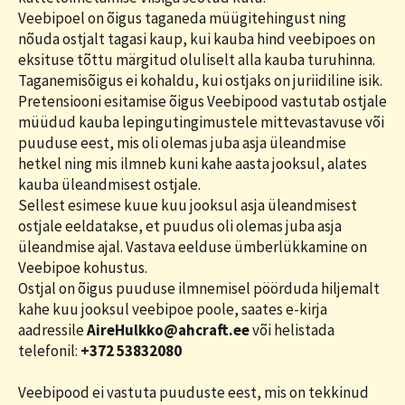
Veebipoel on õigus taganeda müügitehingust ning
nõuda ostjalt tagasi kaup, kui kauba hind veebipoes on
eksituse tõttu märgitud oluliselt alla kauba turuhinna.
Taganemisõigus ei kohaldu, kui ostjaks on juriidiline isik.
Pretensiooni esitamise õigus Veebipood vastutab ostjale
müüdud kauba lepingutingimustele mittevastavuse või
puuduse eest, mis oli olemas juba asja üleandmise
hetkel ning mis ilmneb kuni kahe aasta jooksul, alates
kauba üleandmisest ostjale.
Sellest esimese kuue kuu jooksul asja üleandmisest
ostjale eeldatakse, et puudus oli olemas juba asja
üleandmise ajal. Vastava eelduse ümberlükkamine on
Veebipoe kohustus.
Ostjal on õigus puuduse ilmnemisel pöörduda hiljemalt
kahe kuu jooksul veebipoe poole, saates e-kirja
aadressile
AireHulkko@ahcraft.ee
või helistada
telefonil:
+372 53832080
Veebipood ei vastuta puuduste eest, mis on tekkinud