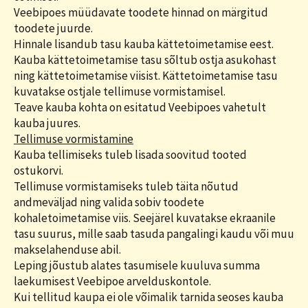
Veebipoes müüdavate toodete hinnad on märgitud
toodete juurde.
Hinnale lisandub tasu kauba kättetoimetamise eest.
Kauba kättetoimetamise tasu sõltub ostja asukohast
ning kättetoimetamise viisist. Kättetoimetamise tasu
kuvatakse ostjale tellimuse vormistamisel.
Teave kauba kohta on esitatud Veebipoes vahetult
kauba juures.
Tellimuse vormistamine
Kauba tellimiseks tuleb lisada soovitud tooted
ostukorvi.
Tellimuse vormistamiseks tuleb täita nõutud
andmeväljad ning valida sobiv toodete
kohaletoimetamise viis. Seejärel kuvatakse ekraanile
tasu suurus, mille saab tasuda pangalingi kaudu või muu
makselahenduse abil.
Leping jõustub alates tasumisele kuuluva summa
laekumisest Veebipoe arvelduskontole.
Kui tellitud kaupa ei ole võimalik tarnida seoses kauba