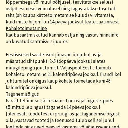
lõppemisega või muul põhjusel, teavitatakse sellest
ostjat esimesel võimalusel ning tagastatakse tasutud
raha (sh kauba kättetoimetamise kulud) viivitamata,
kuid mitte hiljem kui 14 päeva jooksul teate saatmisest.
Kohaletoimetamine
Kauba saatmiskulud kannab ostja ning vastav hinnainfo
on kuvatud saatmisviisi juures.
Eestisisesed saadetised jõuavad üldjuhul ostja
määratud sihtpunkti 2-5 tööpäeva jooksul alates
müügilepingu jõustumist. Väljaspool Eestis toimub
kohaletoimetamine 21 kalendripäeva jooksul. Erandlikel
juhtumitel on õigus kaup kohale toimetada kuni 45
kalendripäeva jooksul.
Taganemisõigus
Pärast tellimuse kättesaamist on ostjal õigus e-poes
sõlmitud lepingust taganeda 14 päeva jooksul
[olenevalt toodetest ei pruugi ostjal taganemise õigust
olla, vastavad tooted ja teenused tuleb sellisel juhul
loetleda ning need peavad vastama võlaõigusseaduse §