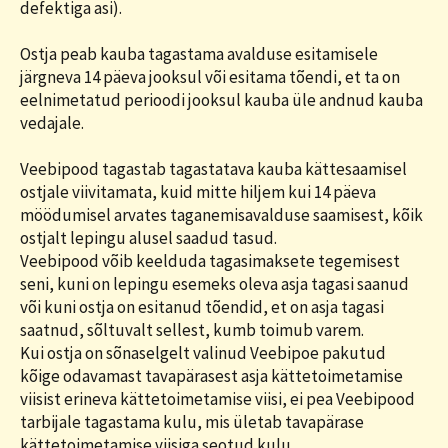
defektiga asi).
Ostja peab kauba tagastama avalduse esitamisele
järgneva 14 päeva jooksul või esitama tõendi, et ta on
eelnimetatud perioodi jooksul kauba üle andnud kauba
vedajale.
Veebipood tagastab tagastatava kauba kättesaamisel
ostjale viivitamata, kuid mitte hiljem kui 14 päeva
möödumisel arvates taganemisavalduse saamisest, kõik
ostjalt lepingu alusel saadud tasud.
Veebipood võib keelduda tagasimaksete tegemisest
seni, kuni on lepingu esemeks oleva asja tagasi saanud
või kuni ostja on esitanud tõendid, et on asja tagasi
saatnud, sõltuvalt sellest, kumb toimub varem.
Kui ostja on sõnaselgelt valinud Veebipoe pakutud
kõige odavamast tavapärasest asja kättetoimetamise
viisist erineva kättetoimetamise viisi, ei pea Veebipood
tarbijale tagastama kulu, mis ületab tavapärase
kättetoimetamise viisiga seotud kulu.