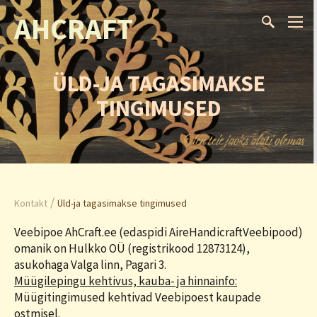
AHCRAFT
ÜLD-JA TAGASIMAKSE
TINGIMUSED
/
Kontakt
Üld-ja tagasimakse tingimused
Veebipoe AhCraft.ee (edaspidi AireHandicraftVeebipood)
omanik on Hulkko OÜ (registrikood 12873124),
asukohaga Valga linn, Pagari 3.
Müügilepingu kehtivus, kauba- ja hinnainfo:
Müügitingimused kehtivad Veebipoest kaupade
ostmisel.