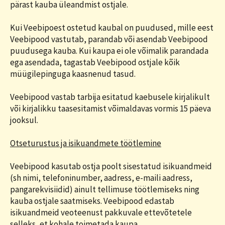
pärast kauba üleandmist ostjale.
Kui Veebipoest ostetud kaubal on puudused, mille eest
Veebipood vastutab, parandab või asendab Veebipood
puudusega kauba. Kui kaupa ei ole võimalik parandada
ega asendada, tagastab Veebipood ostjale kõik
müügilepinguga kaasnenud tasud.
Veebipood vastab tarbija esitatud kaebusele kirjalikult
või kirjalikku taasesitamist võimaldavas vormis 15 päeva
jooksul.
Otseturustus ja isikuandmete töötlemine
Veebipood kasutab ostja poolt sisestatud isikuandmeid
(sh nimi, telefoninumber, aadress, e-maili aadress,
pangarekvisiidid) ainult tellimuse töötlemiseks ning
kauba ostjale saatmiseks. Veebipood edastab
isikuandmeid veoteenust pakkuvale ettevõtetele
selleks, et kohale toimetada kaupa.