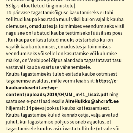
53 lg-s 4 loetletud tingimustele].
14-päevase tagastamisõiguse kasutamiseks ei tohi
tellitud kaupa kasutada muul viisil kui on vajalik kauba
olemuses, omadustes ja toimimises veendumiseks viisil
nagu see on lubatud kauba testimiseks füüsilises poes
. Kui kaupa on kasutatud muuks otstarbeks kui on
vajalik kauba olemuses, omadustes ja toimimises
veendumiseks või sellel on kasutamise või kulumise
märke, on Veebipoel õigus alandada tagastatavat tasu
vastavalt kauba väärtuse vähenemisele.
Kauba tagastamiseks tuleb esitada kauba ostmisest
taganemise avaldus, mille vormi leiab siit:
https://e-
kaubanduseliit.ee/wp-
content/uploads/2019/04/JM_m41_lisa2.pdf
ning
saata see e-posti aadressile
AireHulkko@ahcraft.ee
hiljemalt 14 päeva jooksul kauba kättesaamisest.
Kauba tagastamise kulud kannab ostja, välja arvatud
juhul, kui tagastamise põhjus seisneb asjaolus, et
tagastamisele kuuluv asi ei vasta tellitule (nt vale või