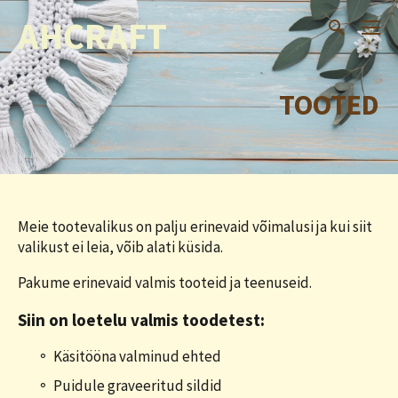
AHCRAFT
TOOTED
Meie tootevalikus on palju erinevaid võimalusi ja kui siit
valikust ei leia, võib alati küsida.
Pakume erinevaid valmis tooteid ja teenuseid.
Siin on loetelu valmis toodetest:
Käsitööna valminud ehted
Puidule graveeritud sildid