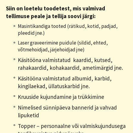
Siin on loetelu toodetest, mis valmivad
tellimuse peale ja tellija soovi järgi:
Masintikandiga tooted (rätikud, kotid, padjad,
pleedid jne.)
Laser graveerimine puidule (sildid, ehted,
võtmehoidjad, järjehoidjad jne)
Käsitööna valmistatud kaardid, kutsed,
rahakaardid, kohakaardid, ametimärgid jne.
Käsitööna valmistatud albumid, karbid,
kingilaekad, üllatuskarbid jne.
Kruuside kujundamine ja trükkimine
Nimelised sünnipäeva bannerid ja vahvad
lipuketid
Topper – personaalne või valmiskujundusega