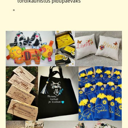
tordikaunistus pidupäevaks