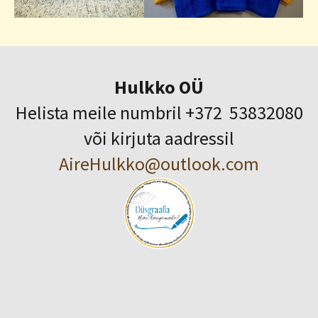
Hulkko OÜ
Helista meile numbril +372 53832080
või kirjuta aadressil
AireHulkko@outlook.com