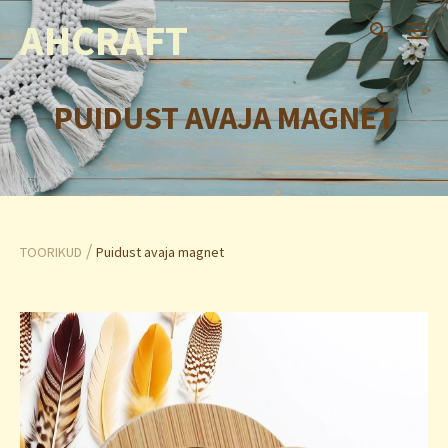
AHCRAFT
PUIDUST AVAJA MAGNET
/
TOORIKUD
Puidust avaja magnet