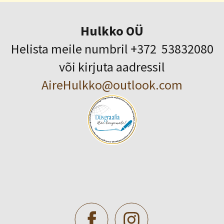
Hulkko OÜ
Helista meile numbril +372 53832080
või kirjuta aadressil
AireHulkko@outlook.com