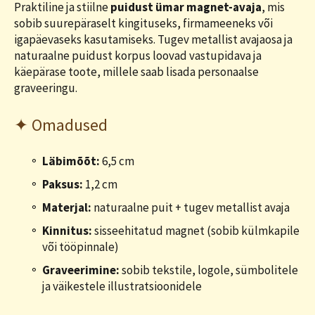
Praktiline ja stiilne
puidust ümar magnet-avaja
, mis
sobib suurepäraselt kingituseks, firmameeneks või
igapäevaseks kasutamiseks. Tugev metallist avajaosa ja
naturaalne puidust korpus loovad vastupidava ja
käepärase toote, millele saab lisada personaalse
graveeringu.
✦ Omadused
Läbimõõt:
6,5 cm
Paksus:
1,2 cm
Materjal:
naturaalne puit + tugev metallist avaja
Kinnitus:
sisseehitatud magnet (sobib külmkapile
või tööpinnale)
Graveerimine:
sobib tekstile, logole, sümbolitele
ja väikestele illustratsioonidele