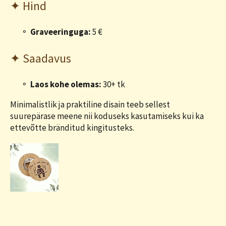
✦ Hind
Graveeringuga:
5 €
✦ Saadavus
Laos kohe olemas:
30+ tk
Minimalistlik ja praktiline disain teeb sellest
suurepärase meene nii koduseks kasutamiseks kui ka
ettevõtte bränditud kingitusteks.