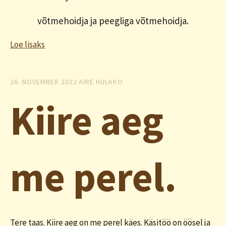
võtmehoidja ja peegliga võtmehoidja.
Loe lisaks
26. NOVEMBER 2022
AIRE HULKKO
Kiire aeg
me perel.
Tere taas. Kiire aeg on me perel käes. Käsitöö on öösel ja