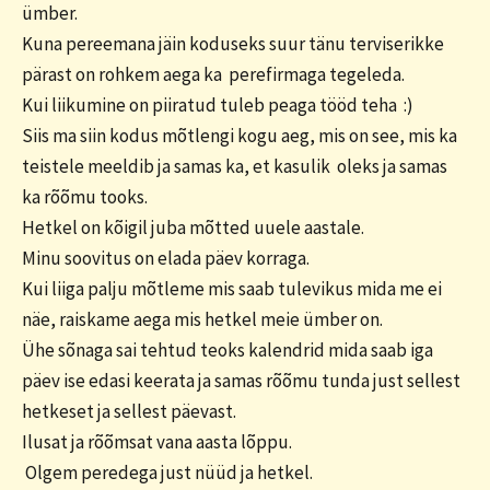
ümber.
Kuna pereemana jäin koduseks suur tänu terviserikke
pärast on rohkem aega ka perefirmaga tegeleda.
Kui liikumine on piiratud tuleb peaga tööd teha :)
Siis ma siin kodus mõtlengi kogu aeg, mis on see, mis ka
teistele meeldib ja samas ka, et kasulik oleks ja samas
ka rõõmu tooks.
Hetkel on kõigil juba mõtted uuele aastale.
Minu soovitus on elada päev korraga.
Kui liiga palju mõtleme mis saab tulevikus mida me ei
näe, raiskame aega mis hetkel meie ümber on.
Ühe sõnaga sai tehtud teoks kalendrid mida saab iga
päev ise edasi keerata ja samas rõõmu tunda just sellest
hetkeset ja sellest päevast.
Ilusat ja rõõmsat vana aasta lõppu.
Olgem peredega just nüüd ja hetkel.