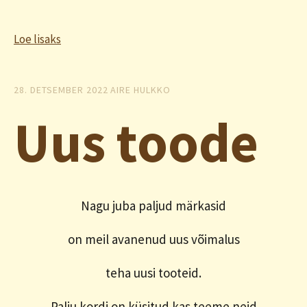
Loe lisaks
28. DETSEMBER 2022
AIRE HULKKO
Uus toode
Nagu juba paljud märkasid
on meil avanenud uus võimalus
teha uusi tooteid.
Palju kordi on küsitud kas teeme neid