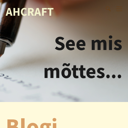
AHCRAFT
See mis
mõttes...
Blogi