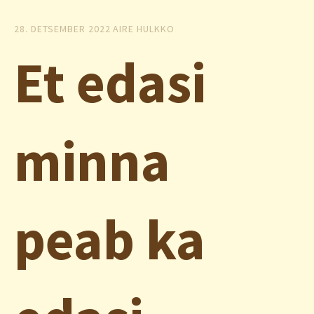
28. DETSEMBER 2022
AIRE HULKKO
Et edasi
minna
peab ka