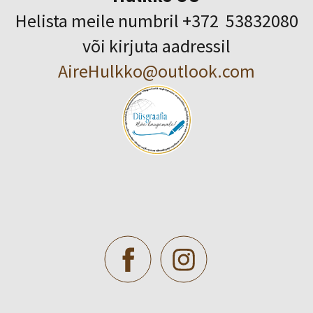
Helista meile numbril +372 53832080
või kirjuta aadressil
AireHulkko@outlook.com