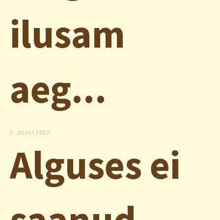
ilusam
aeg...
7. JUULI 2022
Alguses ei
saanud