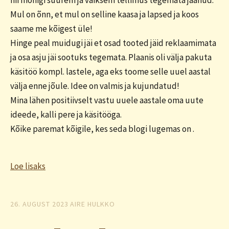
nii mõnigi suurem ja väiksem tellimus tegemata jäänud.
Mul on õnn, et mul on selline kaasa ja lapsed ja koos
saame me kõigest üle!
Hinge peal muidugi jäi et osad tooted jäid reklaamimata
ja osa asju jäi sootuks tegemata. Plaanis oli välja pakuta
käsitöö kompl. lastele, aga eks toome selle uuel aastal
välja enne jõule. Idee on valmis ja kujundatud!
Mina lähen positiivselt vastu uuele aastale oma uute
ideede, kalli pere ja käsitööga.
Kõike paremat kõigile, kes seda blogi lugemas on .
Loe lisaks
26. AUGUST 2023
AIRE HULKKO