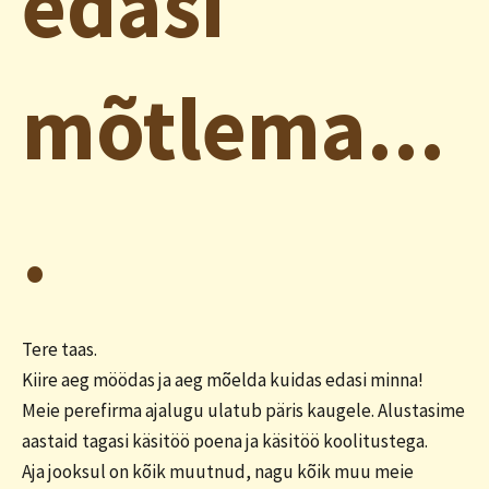
edasi
mõtlema...
.
Tere taas.
Kiire aeg möödas ja aeg mõelda kuidas edasi minna!
Meie perefirma ajalugu ulatub päris kaugele. Alustasime
aastaid tagasi käsitöö poena ja käsitöö koolitustega.
Aja jooksul on kõik muutnud, nagu kõik muu meie