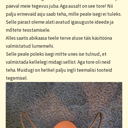
päeval meie tegevus juba. Aga ausalt on see tore! Nii
palju erinevaid asju saab teha, mille peale isegi ei tuleks.
Selle pärast oleme alati avatud igasuguste ideede ja
mõtete teostamisele.
Alles saatis abikaasa teele terve aluse täis käsitööna
valmistatud lumemehi.
Selle peale poleks isegi mitte unes ise tulnud, et
valmistada kellelegi midagi sellist. Aga tore oli neid
teha. Muidugi on hetkel palju ingli teemalisi tooteid
tegemisel.