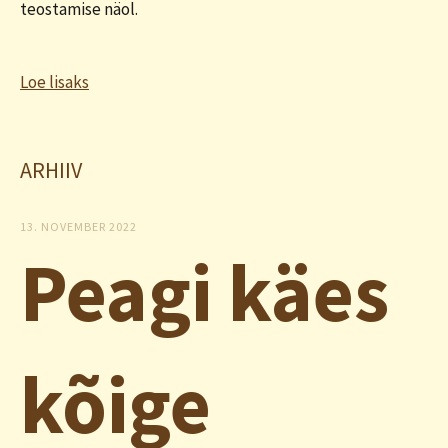
teostamise näol.
Loe lisaks
ARHIIV
13. NOVEMBER 2022
Peagi käes
kõige