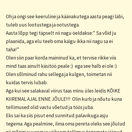
Oh ja ongi see keeruline ja käänakutega aasta peagi läbi,
tuleb uus lootustega ja ootustega.
Aasta lõpp tegi täpselt nii nagu öeldakse:" Sa võid ju
plaanida, aga elu teeb oma käigu ikka nii nagu sa ei
taha!"
Olen siin paar korda maininud ka, et tervise rikke viis
mind taas ainult käsitöö peale :) ega see halb ei ole :)
Olen sõlminud rahu sellega ja kulgen, toimetan nii
kuidas tervis lubab.
Aga kui see salakaval viirus taas minu üles leidis KÕIKE
KIIREMAL AJAL ENNE JÕULE!!! Olin kurb ja nõutu kuna
tellimused olid vastu võetud ja töös juba.
Eks sai ka siis pisut end sunnitud palavikuga asju
tegema. Aga pealmine, ilma oma pereta oleks see jõulud