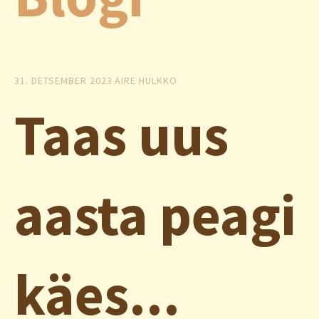
31. DETSEMBER 2023
AIRE HULKKO
Taas uus
aasta peagi
käes...