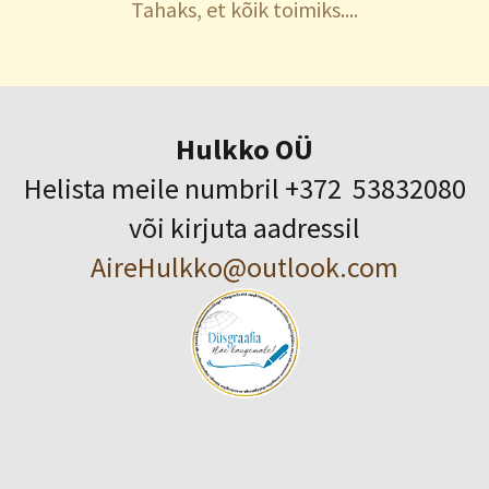
Tahaks, et kõik toimiks....
Hulkko OÜ
Helista meile numbril +372 53832080
või kirjuta aadressil
AireHulkko@outlook.com