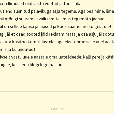
a tellimused olid vastu võetud ja töös juba.
pisut end sunnitud palavikuga asju tegema. Aga pealmine, il
 nii mõnigi suurem ja väiksem tellimus tegemata jäänud.
ul on selline kaasa ja lapsed ja koos saame me kõigest üle!
gi jäi et osad tooted jäid reklaamimata ja osa asju jäi soo
 pakuta käsitöö kompl. lastele, aga eks toome selle uuel aast
lmis ja kujundatud!
ivselt vastu uuele aastale oma uute ideede, kalli pere ja käs
igile, kes seda blogi lugemas on .
EELMINE