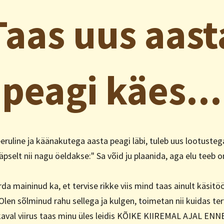
Taas uus aast
peagi käes...
eeruline ja käänakutega aasta peagi läbi, tuleb uus lootusteg
äpselt nii nagu öeldakse:" Sa võid ju plaanida, aga elu teeb o
rda maininud ka, et tervise rikke viis mind taas ainult käsitö
) Olen sõlminud rahu sellega ja kulgen, toimetan nii kuidas ter
kaval viirus taas minu üles leidis KÕIKE KIIREMAL AJAL ENN