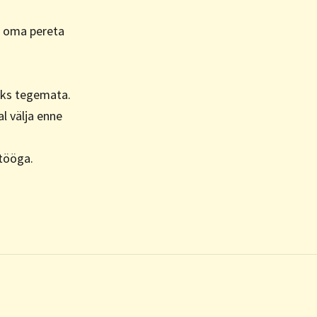
ma oma pereta
tuks tegemata.
al välja enne
itööga.