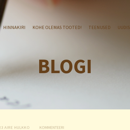
HINNAKIRI
KOHE OLEMAS TOOTED!
TEENUSED
UUDI
BLOGI
23
AIRE HULKKO
KOMMENTEERI