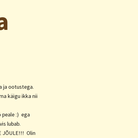
a
a ja ootustega.
ma käigu ikka nii
ö peale :) ega
vis lubab.
E JÕULE!!! Olin