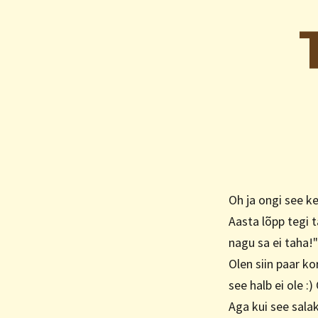
Oh ja ongi see k
Aasta lõpp tegi t
nagu sa ei taha!"
Olen siin paar ko
see halb ei ole :
Aga kui see sala