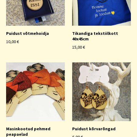
Puidust võtmehoidja
Tikandiga tekstiilkott
40x45cm
10,00 €
15,00 €
Masinkootud pehmed
Puidust kõrvarõngad
peapaelad