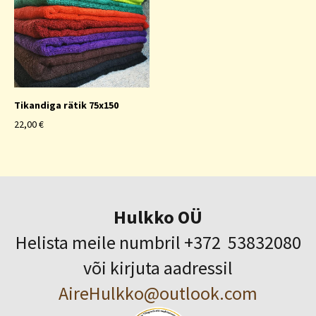
Tikandiga rätik 75x150
22,00 €
Hulkko OÜ
Helista meile numbril +372 53832080
või kirjuta aadressil
AireHulkko@outlook.com