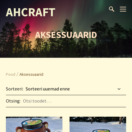
AHCRAFT
AKSESSUAARID
/
Pood
Aksessuaarid
Sorteeri:
Otsing: