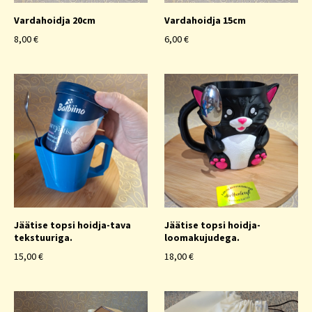
Vardahoidja 20cm
Vardahoidja 15cm
8,00 €
6,00 €
Jäätise topsi hoidja-tava
Jäätise topsi hoidja-
tekstuuriga.
loomakujudega.
15,00 €
18,00 €