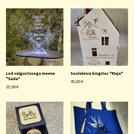
Led valgustusega meene
Soolaleiva kingitus "Maja"
"Süda"
45,00 €
25,00 €