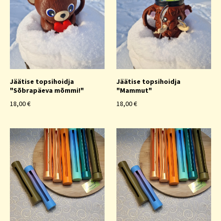
Jäätise topsihoidja
Jäätise topsihoidja
"Sõbrapäeva mõmmi!"
"Mammut"
18,00 €
18,00 €