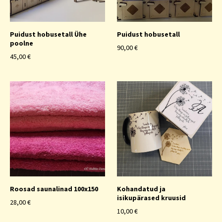
Puidust hobusetall Ühe
Puidust hobusetall
poolne
90,00 €
45,00 €
Roosad saunalinad 100x150
Kohandatud ja
isikupärased kruusid
28,00 €
10,00 €