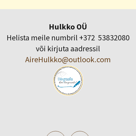
Hulkko OÜ
Helista meile numbril +372 53832080
või kirjuta aadressil
AireHulkko@outlook.com