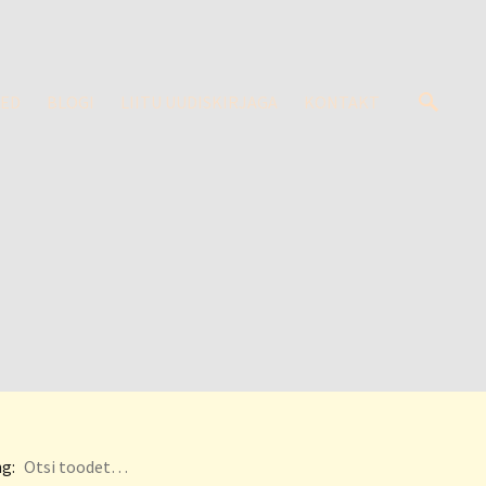
SED
BLOGI
LIITU UUDISKIRJAGA
KONTAKT
g: