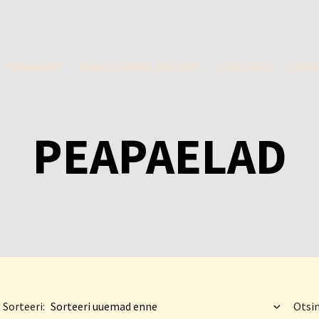
HINNAKIRI
KOHE OLEMAS TOOTED!
TEENUSED
UUDI
PEAPAELAD
Sorteeri:
Otsin