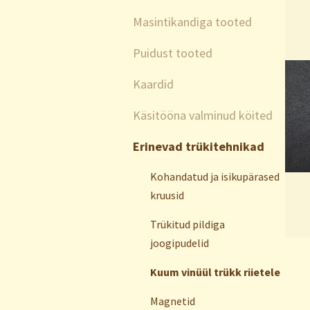
Masintikandiga tooted
Puidust tooted
Kaardid
Käsitööna valminud köited
Erinevad trükitehnikad
Kohandatud ja isikupärased
kruusid
Trükitud pildiga
joogipudelid
Kuum vinüül trükk riietele
Magnetid