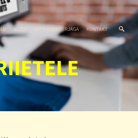
SED
BLOGI
LIITU UUDISKIRJAGA
KONTAKT
IIETELE