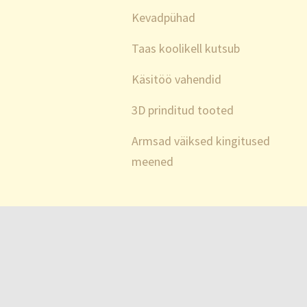
Kevadpühad
Taas koolikell kutsub
Käsitöö vahendid
3D prinditud tooted
Armsad väiksed kingitused
meened