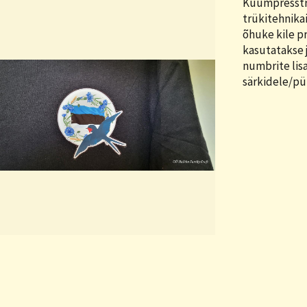
Kuumpresstr
trükitehnika
õhuke kile p
kasutatakse 
numbrite lis
särkidele/pü