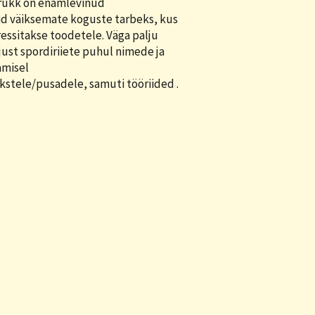
ükk on enamlevinud
id väiksemate koguste tarbeks, kus
ressitakse toodetele. Väga palju
just spordiriiete puhul nimede ja
amisel
kstele/pusadele, samuti tööriided .