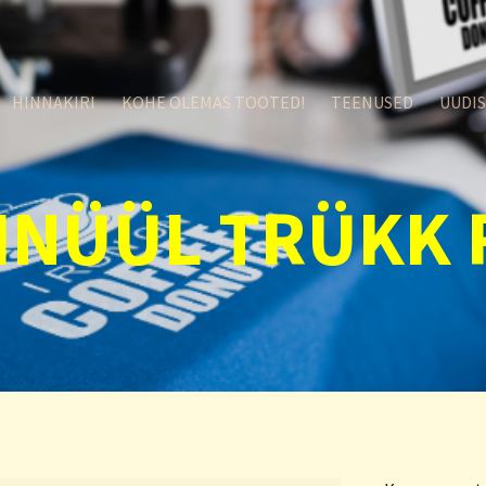
HINNAKIRI
KOHE OLEMAS TOOTED!
TEENUSED
UUDI
INÜÜL TRÜKK R