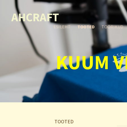
AHCRAFT
ESILEHT
TOOTED
TOORIKUD
KUUM V
TOOTED