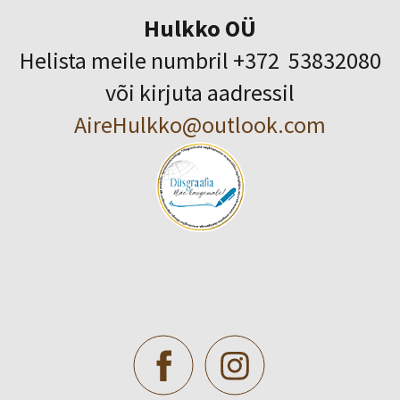
Hulkko OÜ
Helista meile numbril +372 53832080
või kirjuta aadressil
AireHulkko@outlook.com