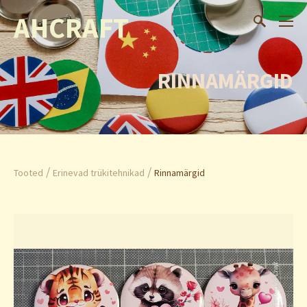
AHCRAFT
RINNAMÄRGID
/
/
Tooted
Erinevad trükitehnikad
Rinnamärgid