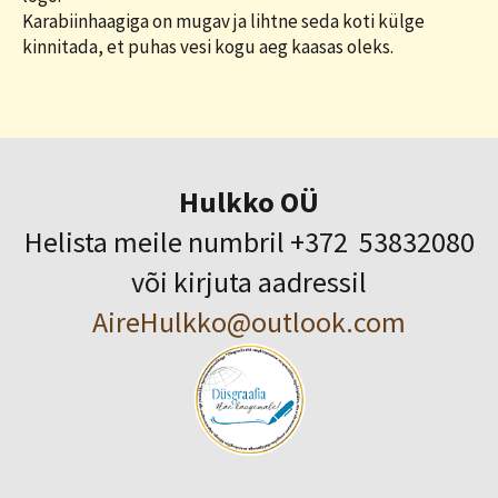
Karabiinhaagiga on mugav ja lihtne seda koti külge
kinnitada, et puhas vesi kogu aeg kaasas oleks.
Hulkko OÜ
Helista meile numbril +372 53832080
või kirjuta aadressil
AireHulkko@outlook.com