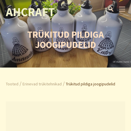
AHCRAFT
TRÜKITUD PILDIGA
JOOGIPUDELID
/
/
Tooted
Erinevad trükitehnikad
Trükitud pildiga joogipudelid