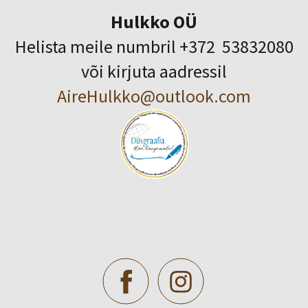
Hulkko OÜ
Helista meile numbril +372 53832080
või kirjuta aadressil
AireHulkko@outlook.com