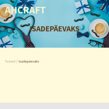
AHCRAFT
ISADEPÄEVAKS
/
Tooted
Isadepäevaks