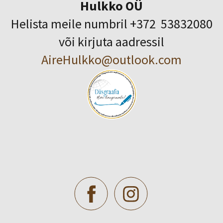
Hulkko OÜ
Helista meile numbril +372 53832080
või kirjuta aadressil
AireHulkko@outlook.com