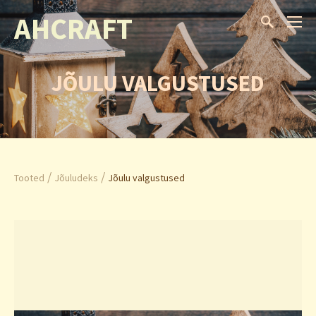
AHCRAFT
JÕULU VALGUSTUSED
/
/
Tooted
Jõuludeks
Jõulu valgustused