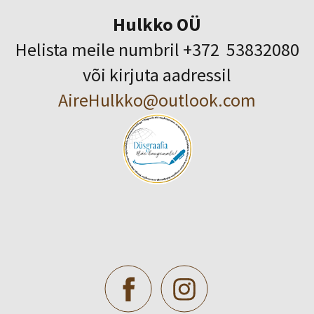
Hulkko OÜ
Helista meile numbril +372 53832080
või kirjuta aadressil
AireHulkko@outlook.com