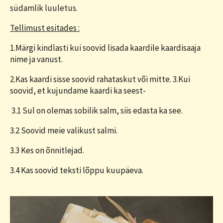
südamlik luuletus.
Tellimust esitades :
1.Märgi kindlasti kui soovid lisada kaardile kaardisaaja
nime ja vanust.
2.Kas kaardi sisse soovid rahataskut või mitte. 3.Kui
soovid, et kujundame kaardi ka seest-
3.1 Sul on olemas sobilik salm, siis edasta ka see.
3.2 Soovid meie valikust salmi.
3.3 Kes on õnnitlejad.
3.4 Kas soovid teksti lõppu kuupäeva.