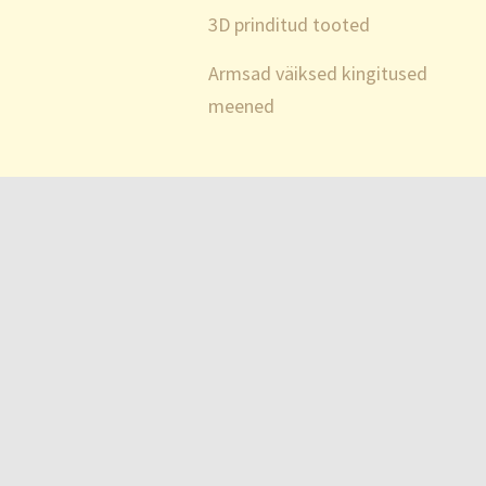
3D prinditud tooted
Armsad väiksed kingitused
meened