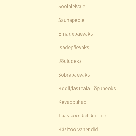
Soolaleivale
Saunapeole
Emadepäevaks
Isadepäevaks
Jõuludeks
Sõbrapäevaks
Kooli/lasteaia Lõpupeoks
Kevadpühad
Taas koolikell kutsub
Käsitöö vahendid