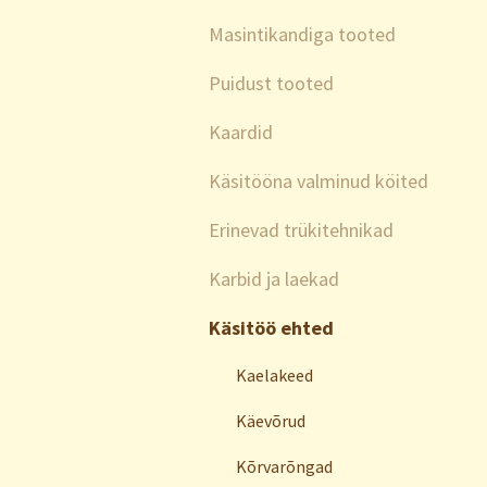
Masintikandiga tooted
Puidust tooted
Kaardid
Käsitööna valminud köited
Erinevad trükitehnikad
Karbid ja laekad
Käsitöö ehted
Kaelakeed
Käevõrud
Kõrvarõngad