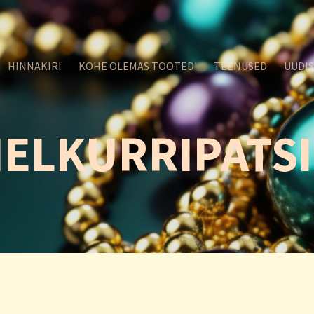
HINNAKIRI
KOHE OLEMAS TOOTED!
TEENUSED
UUDI
ELKURRIPATS