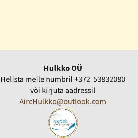
Hulkko OÜ
Helista meile numbril +372 53832080
või kirjuta aadressil
AireHulkko@outlook.com