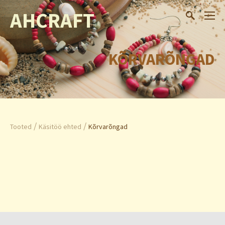
AHCRAFT
KÕRVARÕNGAD
/
/
Tooted
Käsitöö ehted
Kõrvarõngad