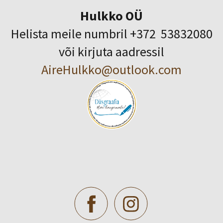
Hulkko OÜ
Helista meile numbril +372 53832080
või kirjuta aadressil
AireHulkko@outlook.com