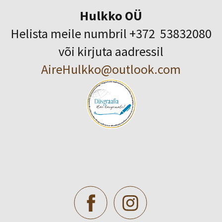
Hulkko OÜ
Helista meile numbril +372 53832080
või kirjuta aadressil
AireHulkko@outlook.com