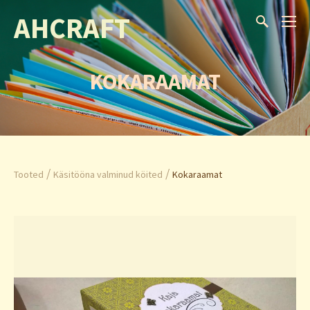
AHCRAFT
KOKARAAMAT
/
/
Tooted
Käsitööna valminud köited
Kokaraamat