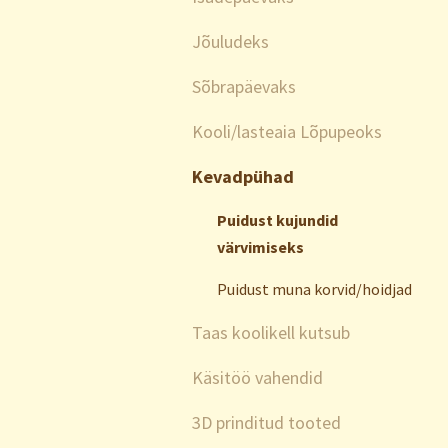
Jõuludeks
Sõbrapäevaks
Kooli/lasteaia Lõpupeoks
Kevadpühad
Puidust kujundid
värvimiseks
Puidust muna korvid/hoidjad
Taas koolikell kutsub
Käsitöö vahendid
3D prinditud tooted