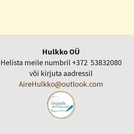
Hulkko OÜ
Helista meile numbril +372 53832080
või kirjuta aadressil
AireHulkko@outlook.com