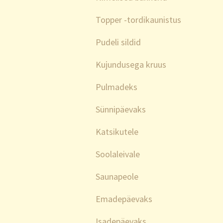
Topper -tordikaunistus
Pudeli sildid
Kujundusega kruus
Pulmadeks
Sünnipäevaks
Katsikutele
Soolaleivale
Saunapeole
Emadepäevaks
Isadepäevaks