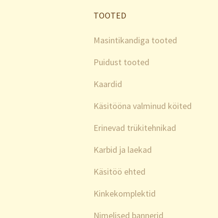
TOOTED
Masintikandiga tooted
Puidust tooted
Kaardid
Käsitööna valminud köited
Erinevad trükitehnikad
Karbid ja laekad
Käsitöö ehted
Kinkekomplektid
Nimelised bannerid