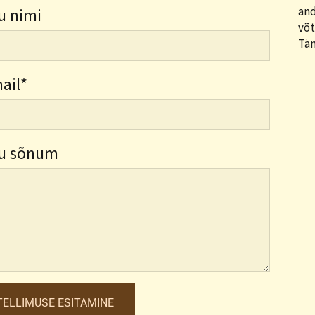
and
u nimi
võt
Tän
ail
u sõnum