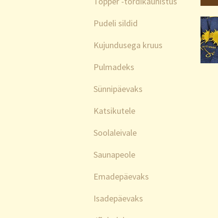
Topper -tordikaunistus
Pudeli sildid
Kujundusega kruus
Pulmadeks
Sünnipäevaks
Katsikutele
Soolaleivale
Saunapeole
Emadepäevaks
Isadepäevaks