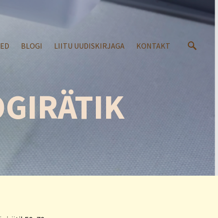
SED
BLOGI
LIITU UUDISKIRJAGA
KONTAKT
ÖGIRÄTIK