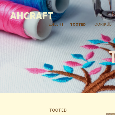
AHCRAFT
ESILEHT
TOOTED
TOORIKUD
TOOTED