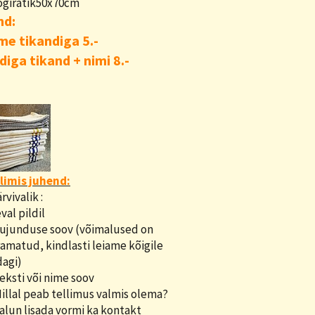
ögirätik50x70cm
nd:
me tikandiga 5.-
ldiga tikand + nimi 8.-
limis juhend:
ärvivalik :
val pildil
kujunduse soov (võimalused on
ramatud, kindlasti leiame kõigile
agi)
Teksti või nime soov
Millal peab tellimus valmis olema?
Palun lisada vormi ka kontakt