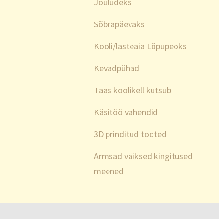
Jõuludeks
Sõbrapäevaks
Kooli/lasteaia Lõpupeoks
Kevadpühad
Taas koolikell kutsub
Käsitöö vahendid
3D prinditud tooted
Armsad väiksed kingitused
meened