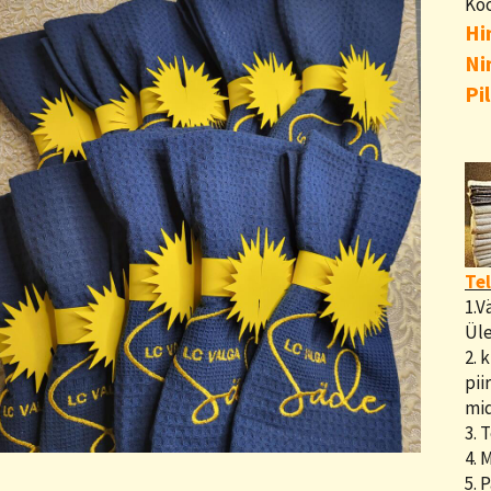
Kö
Hi
Ni
Pi
Tel
1.V
Üle
2. 
pii
mid
3. 
4. 
5. 