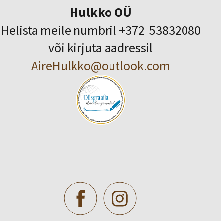
Hulkko OÜ
Helista meile numbril +372 53832080
või kirjuta aadressil
AireHulkko@outlook.com