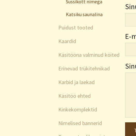
Sussikott nimega
Sin
Katsiku saunalina
Puidust tooted
E-m
Kaardid
Käsitööna valminud köited
Sin
Erinevad trükitehnikad
Karbid ja laekad
Käsitöö ehted
Kinkekomplektid
Nimelised bannerid