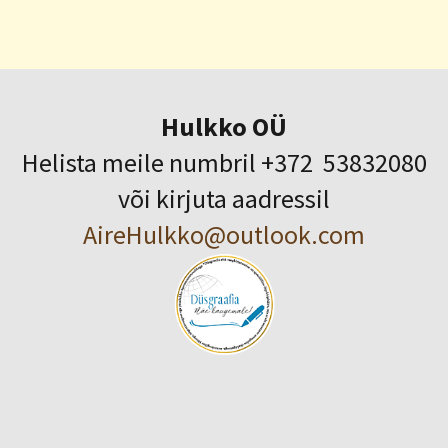
Hulkko OÜ
Helista meile numbril +372 53832080
või kirjuta aadressil
AireHulkko@outlook.com