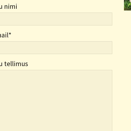
u nimi
ail
u tellimus