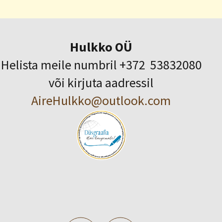
Hulkko OÜ
Helista meile numbril +372 53832080
või kirjuta aadressil
AireHulkko@outlook.com