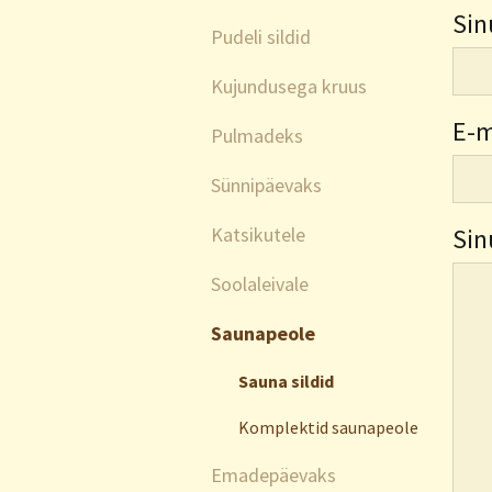
Sin
Pudeli sildid
Kujundusega kruus
E-m
Pulmadeks
Sünnipäevaks
Katsikutele
Sin
Soolaleivale
Saunapeole
Sauna sildid
Komplektid saunapeole
Emadepäevaks