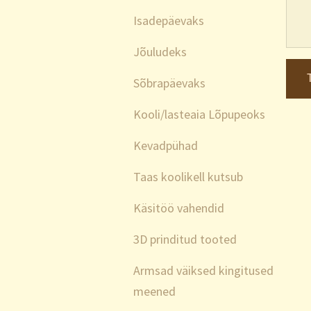
Isadepäevaks
Jõuludeks
Sõbrapäevaks
Kooli/lasteaia Lõpupeoks
Kevadpühad
Taas koolikell kutsub
Käsitöö vahendid
3D prinditud tooted
Armsad väiksed kingitused
meened