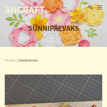
AHCRAFT
SÜNNIPÄEVAKS
/
Tooted
Sünnipäevaks