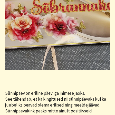
Sünnipäev on eriline päev iga inimese jaoks.
See tähendab, et ka kingitused nii sünnipäevaks kui ka
juubeliks peavad olema erilised ning meeldejäävad.
Sünnipäevakink peaks mitte ainult positiivseid