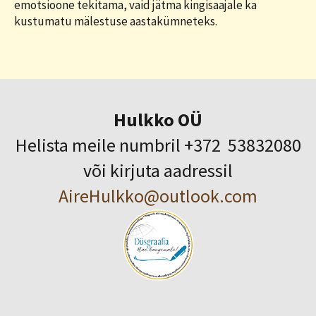
emotsioone tekitama, vaid jätma kingisaajale ka
kustumatu mälestuse aastakümneteks.
Hulkko OÜ
Helista meile numbril +372 53832080
või kirjuta aadressil
AireHulkko@outlook.com