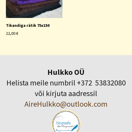
Tikandiga rätik 75x150
22,00 €
Hulkko OÜ
Helista meile numbril +372 53832080
või kirjuta aadressil
AireHulkko@outlook.com