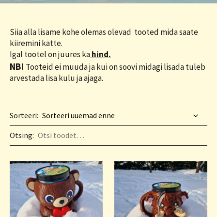
Siia alla lisame kohe olemas olevad tooted mida saate
kiiremini kätte.
Igal tootel on juures ka
hind.
NB!
Tooteid ei muuda ja kui on soovi midagi lisada tuleb
arvestada lisa kulu ja ajaga.
Sorteeri:
Otsing: