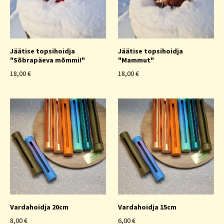
Jäätise topsihoidja
Jäätise topsihoidja
"Sõbrapäeva mõmmi!"
"Mammut"
18,00 €
18,00 €
Vardahoidja 20cm
Vardahoidja 15cm
8,00 €
6,00 €