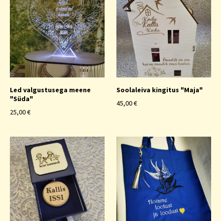
Led valgustusega meene
Soolaleiva kingitus "Maja"
"Süda"
45,00 €
25,00 €