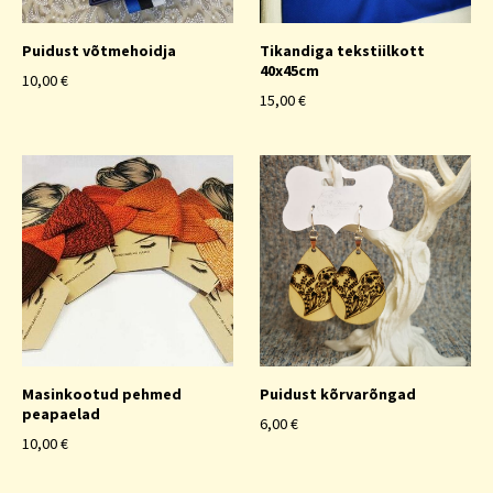
Puidust võtmehoidja
Tikandiga tekstiilkott
40x45cm
10,00 €
15,00 €
Masinkootud pehmed
Puidust kõrvarõngad
peapaelad
6,00 €
10,00 €