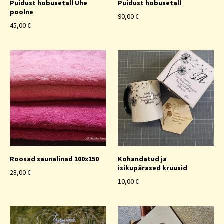
Puidust hobusetall Ühe
Puidust hobusetall
poolne
90,00 €
45,00 €
Roosad saunalinad 100x150
Kohandatud ja
isikupärased kruusid
28,00 €
10,00 €