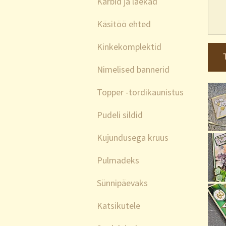
Karbid ja laekad
Käsitöö ehted
Kinkekomplektid
Nimelised bannerid
Topper -tordikaunistus
Pudeli sildid
Kujundusega kruus
Pulmadeks
Sünnipäevaks
Katsikutele