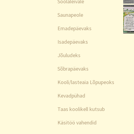
Soolaleivale
Saunapeole
Emadepäevaks
Isadepäevaks
Jõuludeks
Sõbrapäevaks
Kooli/lasteaia Lõpupeoks
Kevadpühad
Taas koolikell kutsub
Käsitöö vahendid