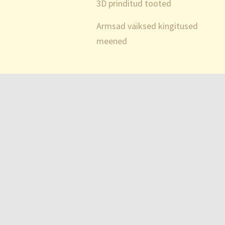
3D prinditud tooted
Armsad väiksed kingitused
meened