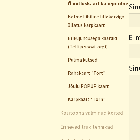
Õnnitluskaart kahepoolne
Sin
Kolme kihiline lillekorviga
üllatus karpkaart
E-m
Erikujundusega kaardid
(Tellija soovi järgi)
Pulma kutsed
Sin
Rahakaart "Tort"
Jõulu POPUP kaart
Karpkaart "Torn"
Käsitööna valminud köited
Erinevad trükitehnikad