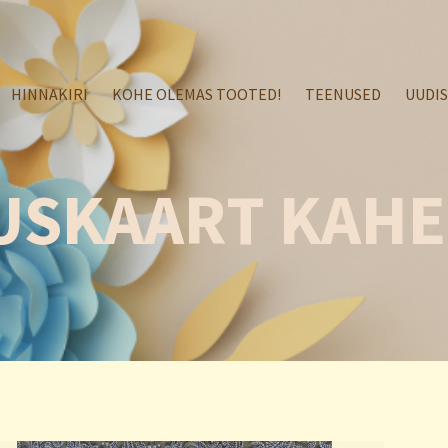
HINNAKIRI
KOHE OLEMAS TOOTED!
TEENUSED
UUDI
USKAART KAH