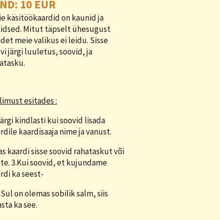
ND: 10 EUR
e käsitöökaardid on kaunid ja
iidsed. Mitut täpselt ühesugust
det meie valikus ei leidu. Sisse
vi järgi luuletus, soovid, ja
atasku.
limust esitades :
ärgi kindlasti kui soovid lisada
rdile kaardisaaja nime ja vanust.
as kaardi sisse soovid rahataskut või
te. 3.Kui soovid, et kujundame
rdi ka seest-
 Sul on olemas sobilik salm, siis
sta ka see.