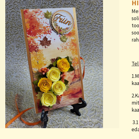
HI
Mei
sol
too
soo
rah
Tel
1.M
kaa
2.K
mit
kaa
3.1
eda