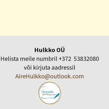
Hulkko OÜ
Helista meile numbril +372 53832080
või kirjuta aadressil
AireHulkko@outlook.com