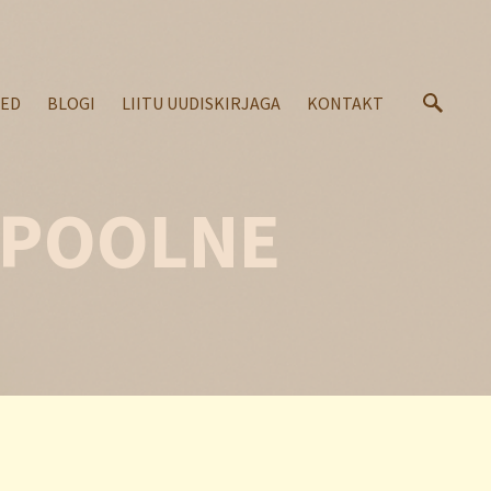
SED
BLOGI
LIITU UUDISKIRJAGA
KONTAKT
EPOOLNE