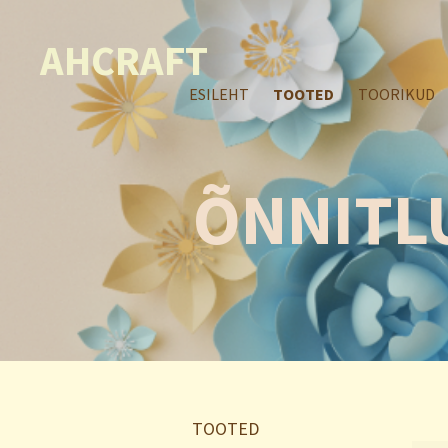
AHCRAFT
ESILEHT
TOOTED
TOORIKUD
ÕNNITL
TOOTED