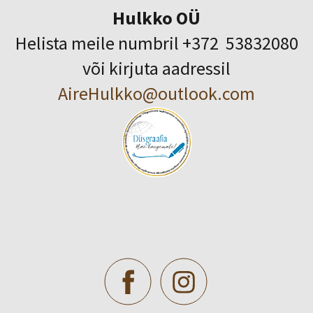
Hulkko OÜ
Helista meile numbril +372 53832080
või kirjuta aadressil
AireHulkko@outlook.com