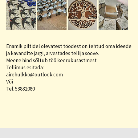
Enamik piltidel olevatest töödest on tehtud oma ideede
ja kavandite järgi, arvestades tellija soove.
Meene hind sõltub töö keerukusastmest.
Tellimus esitada:
airehulkko@outlook.com
Või
Tel. 53832080