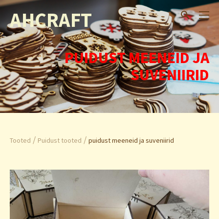
AHCRAFT
PUIDUST MEENEID JA
SUVENIIRID
/
/
Tooted
Puidust tooted
puidust meeneid ja suveniirid