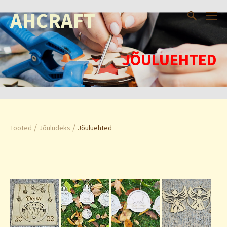
AHCRAFT
JÕULUEHTED
/
/
Tooted
Jõuludeks
Jõuluehted