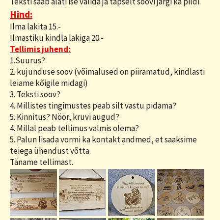
Teksti saab alati ise valida ja täpselt soovi järgi ka pildi.
Hind:
Ilma lakita 15.-
Ilmastiku kindla lakiga 20.-
Tellimis juhend:
1.Suurus?
2. kujunduse soov (võimalused on piiramatud, kindlasti
leiame kõigile midagi)
3. Teksti soov?
4. Millistes tingimustes peab silt vastu pidama?
5. Kinnitus? Nöör, kruvi augud?
4. Millal peab tellimus valmis olema?
5. Palun lisada vormi ka kontakt andmed, et saaksime
teiega ühendust võtta.
Täname tellimast.