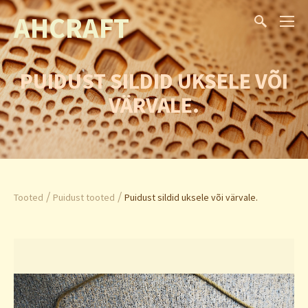
AHCRAFT
PUIDUST SILDID UKSELE VÕI
VÄRVALE.
/
/
Tooted
Puidust tooted
Puidust sildid uksele või värvale.