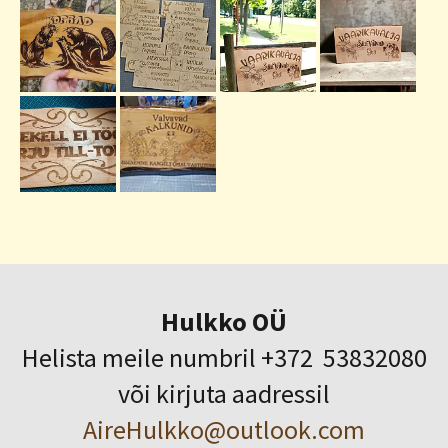
Hulkko OÜ
Helista meile numbril +372 53832080
või kirjuta aadressil
AireHulkko@outlook.com