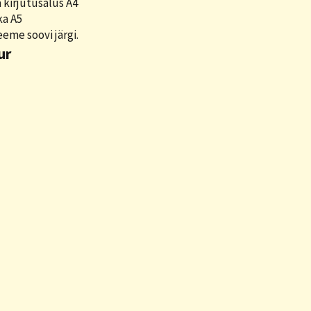
kirjutusalus A4
ka A5
eme soovi järgi.
ur