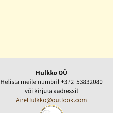
Hulkko OÜ
Helista meile numbril +372 53832080
või kirjuta aadressil
AireHulkko@outlook.com