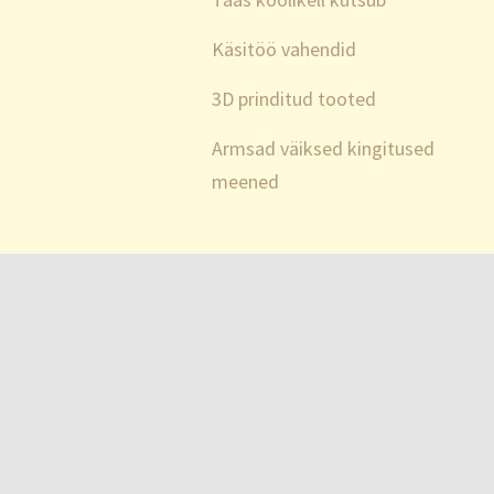
Käsitöö vahendid
3D prinditud tooted
Armsad väiksed kingitused
meened