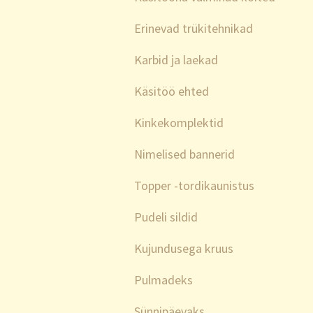
Erinevad trükitehnikad
Karbid ja laekad
Käsitöö ehted
Kinkekomplektid
Nimelised bannerid
Topper -tordikaunistus
Pudeli sildid
Kujundusega kruus
Pulmadeks
Sünnipäevaks