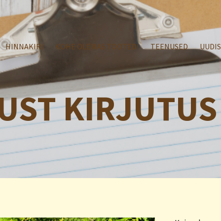
HINNAKIRI
KOHE OLEMAS TOOTED!
TEENUSED
UUDI
UST KIRJUTUS