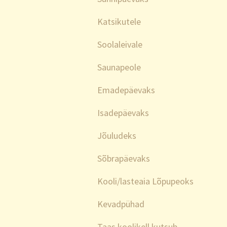
Katsikutele
Soolaleivale
Saunapeole
Emadepäevaks
Isadepäevaks
Jõuludeks
Sõbrapäevaks
Kooli/lasteaia Lõpupeoks
Kevadpühad
Taas koolikell kutsub