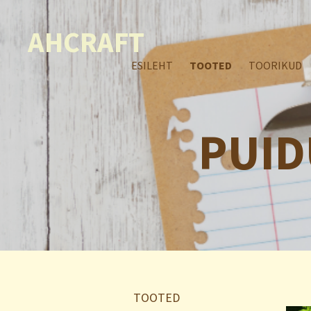
AHCRAFT
ESILEHT
TOOTED
TOORIKUD
PUID
TOOTED