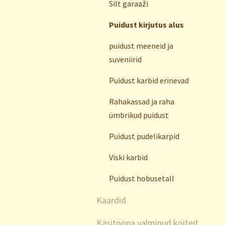
Silt garaaži
Puidust kirjutus alus
puidust meeneid ja
suveniirid
Puidust karbid erinevad
Rahakassad ja raha
ümbrikud puidust
Puidust pudelikarpid
Viski karbid
Puidust hobusetall
Kaardid
Käsitööna valminud köited