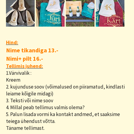
Hind:
Nime tikandiga 13.-
Nimi+ pilt 16.-
Tellimis juhend:
1.Värvivalik :
Kreem
2. kujunduse soov (võimalused on piiramatud, kindlasti
leiame kõigile midagi)
3. Teksti või nime soov
4. Millal peab tellimus valmis olema?
5. Palun lisada vormi ka kontakt andmed, et saaksime
teiega ühendust võtta.
Täname tellimast.