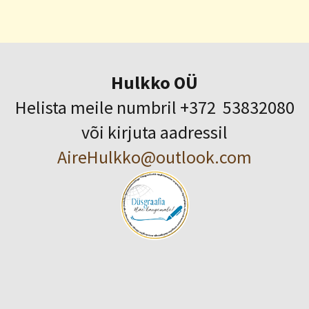
Hulkko OÜ
Helista meile numbril +372 53832080
või kirjuta aadressil
AireHulkko@outlook.com