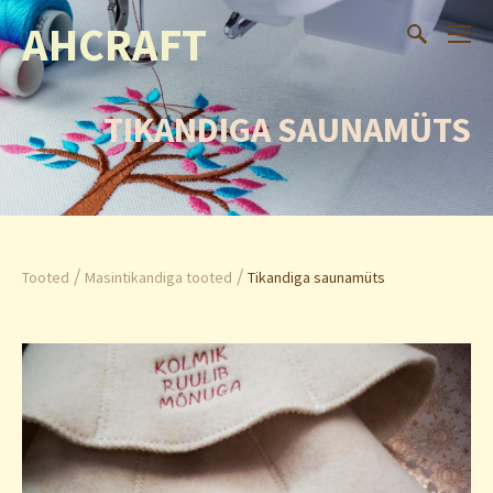
AHCRAFT
TIKANDIGA SAUNAMÜTS
/
/
Tooted
Masintikandiga tooted
Tikandiga saunamüts