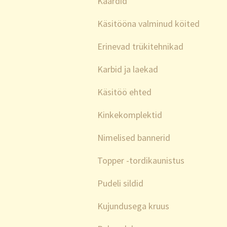
Kaardid
Käsitööna valminud köited
Erinevad trükitehnikad
Karbid ja laekad
Käsitöö ehted
Kinkekomplektid
Nimelised bannerid
Topper -tordikaunistus
Pudeli sildid
Kujundusega kruus