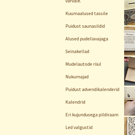
värvale.
Kuumaalused tassile
Puidust saunasildid
Alused pudeliavajaga
Seinakellad
Mudelautode riiul
Nukumajad
Puidust advendikalenderid
Kalendrid
Eri kujundusega pildiraam
Led valgustid