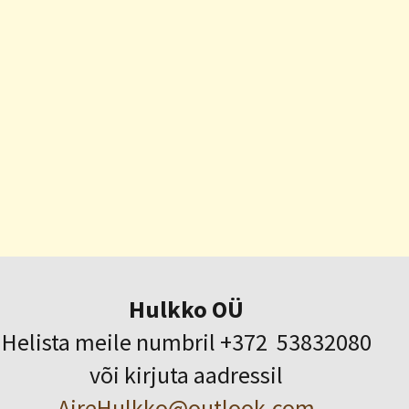
Hulkko OÜ
Helista meile numbril +372 53832080
või kirjuta aadressil
AireHulkko@outlook.com