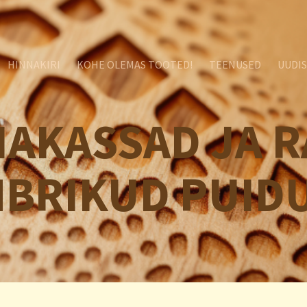
HINNAKIRI
KOHE OLEMAS TOOTED!
TEENUSED
UUDI
AKASSAD JA 
BRIKUD PUID