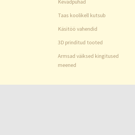
Kevadpühad
Taas koolikell kutsub
Käsitöö vahendid
3D prinditud tooted
Armsad väiksed kingitused
meened