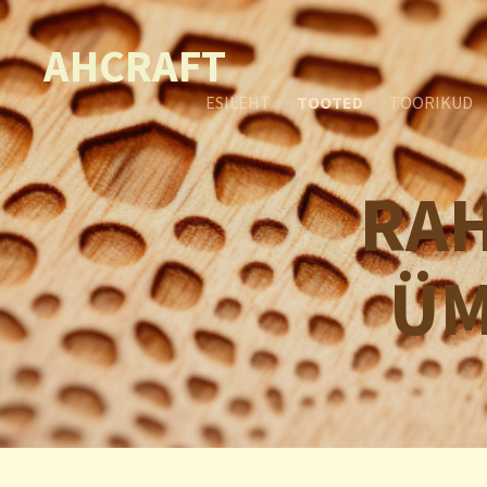
AHCRAFT
ESILEHT
TOOTED
TOORIKUD
RAH
ÜM