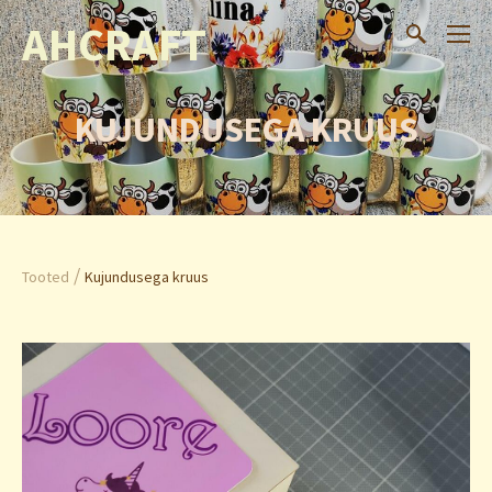
AHCRAFT
KUJUNDUSEGA KRUUS
/
Tooted
Kujundusega kruus