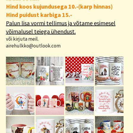
Hind koos kujundusega 10.-(karp hinnas)
Hind puidust karbiga 15.-
P
alun lisa vormi tellimus ja võtame esimesel
võimalusel teiega ühendust.
või kirjuta meil.
airehulkko@outlook.com