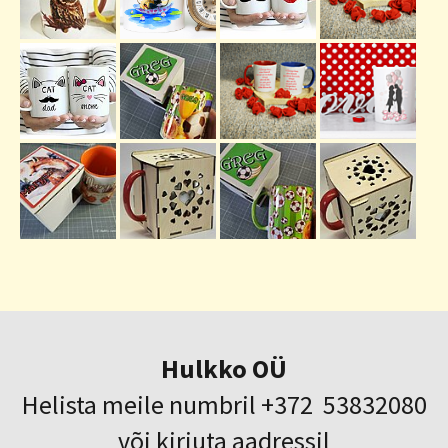
Hulkko OÜ
Helista meile numbril +372 53832080
või kirjuta aadressil