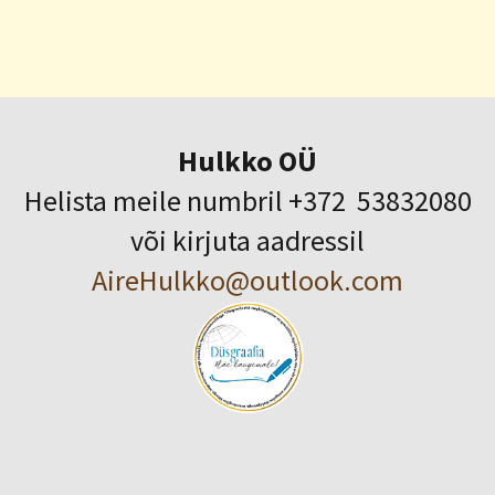
Hulkko OÜ
Helista meile numbril +372 53832080
või kirjuta aadressil
AireHulkko@outlook.com