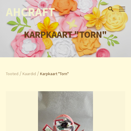
AHCRAFT
KARPKAART "TORN"
/
/
Tooted
Kaardid
Karpkaart "Torn"