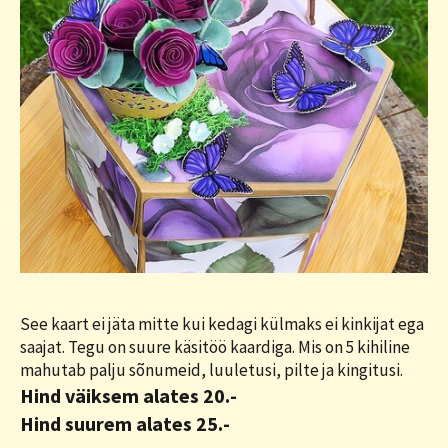
See kaart ei jäta mitte kui kedagi külmaks ei kinkijat ega
saajat. Tegu on suure käsitöö kaardiga. Mis on 5 kihiline
mahutab palju sõnumeid, luuletusi, pilte ja kingitusi.
Hind väiksem alates 20.-
Hind suurem alates 25.-