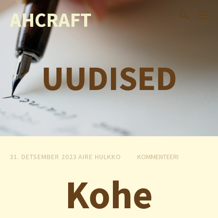
AHCRAFT
UUDISED
31. DETSEMBER 2023
AIRE HULKKO
KOMMENTEERI
Kohe