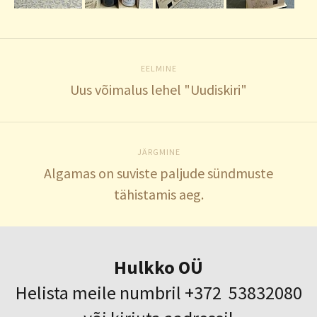
EELMINE
Uus võimalus lehel "Uudiskiri"
JÄRGMINE
Algamas on suviste paljude sündmuste
tähistamis aeg.
Hulkko OÜ
Helista meile numbril +372 53832080