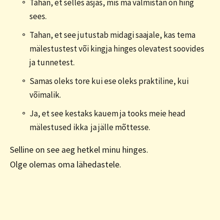
Tahan, et selles asjas, mis ma valmistan on hing
sees.
Tahan, et see jutustab midagi saajale, kas tema
mälestustest või kingja hinges olevatest soovides
ja tunnetest.
Samas oleks tore kui ese oleks praktiline, kui
võimalik.
Ja, et see kestaks kauem ja tooks meie head
mälestused ikka ja jälle mõttesse.
Selline on see aeg hetkel minu hinges.
Olge olemas oma lähedastele.