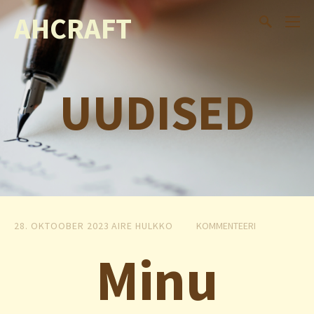
AHCRAFT
UUDISED
28. OKTOOBER 2023
AIRE HULKKO
KOMMENTEERI
Minu