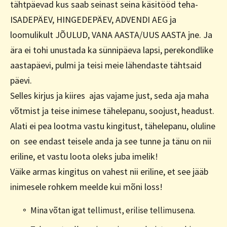
tähtpäevad kus saab seinast seina käsitööd teha-
ISADEPÄEV, HINGEDEPÄEV, ADVENDI AEG ja
loomulikult JÕULUD, VANA AASTA/UUS AASTA jne. Ja
ära ei tohi unustada ka sünnipäeva lapsi, perekondlike
aastapäevi, pulmi ja teisi meie lähendaste tähtsaid
päevi.
Selles kirjus ja kiires ajas vajame just, seda aja maha
võtmist ja teise inimese tähelepanu, soojust, headust.
Alati ei pea lootma vastu kingitust, tähelepanu, oluline
on see endast teisele anda ja see tunne ja tänu on nii
eriline, et vastu loota oleks juba imelik!
Väike armas kingitus on vahest nii eriline, et see jääb
inimesele rohkem meelde kui mõni loss!
Mina võtan igat tellimust, erilise tellimusena.