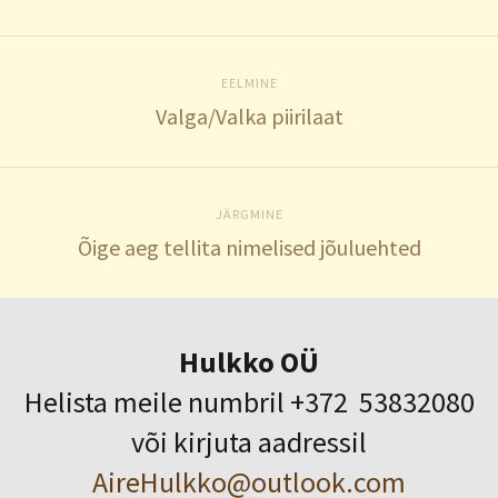
EELMINE
Valga/Valka piirilaat
JÄRGMINE
Õige aeg tellita nimelised jõuluehted
Hulkko OÜ
Helista meile numbril +372 53832080
või kirjuta aadressil
AireHulkko@outlook.com