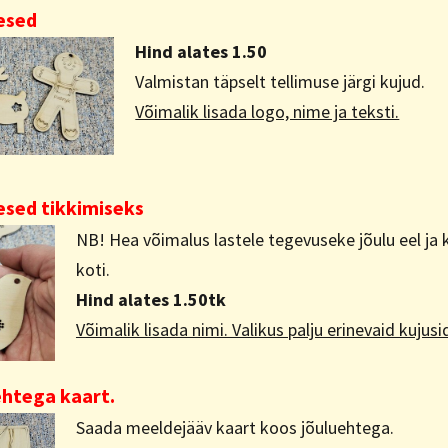
esed
Hind alates 1.50
Valmistan täpselt tellimuse järgi kujud.
Võimalik lisada logo, nime ja teksti.
esed tikkimiseks
NB! Hea võimalus lastele tegevuseke jõulu eel ja
koti.
Hind alates 1.50tk
Võimalik lisada nimi. Valikus palju erinevaid kujusi
ehtega kaart.
Saada meeldejääv kaart koos jõuluehtega.