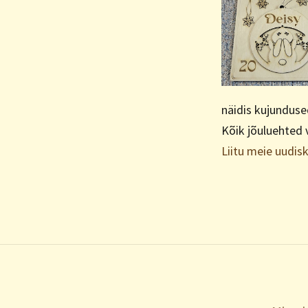
näidis kujundused
Kõik jõuluehted 
Liitu meie uudisk