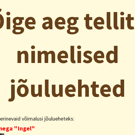
ige aeg telli
nimelised
jõuluehted
erinevaid võimalusi jõulueheteks:
mega "Ingel"