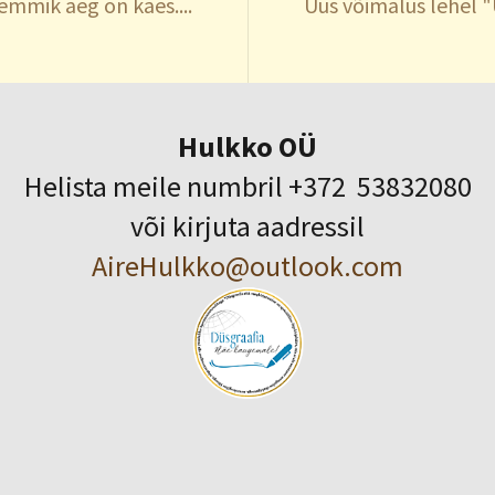
emmik aeg on käes....
Uus võimalus lehel "
Hulkko OÜ
Helista meile numbril +372 53832080
või kirjuta aadressil
AireHulkko@outlook.com