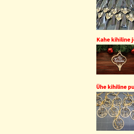
Kahe kihiline
Ühe kihiline p