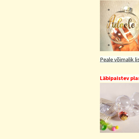
Peale võimalik li
Läbipaistev plas