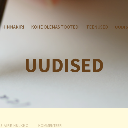
HINNAKIRI
KOHE OLEMAS TOOTED!
TEENUSED
UUDI
UUDISED
23
AIRE HULKKO
KOMMENTEERI