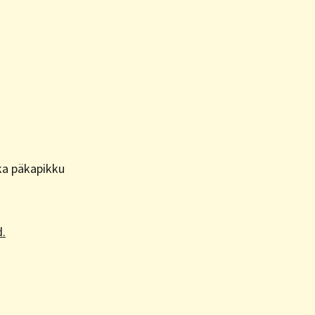
 ka päkapikku
d.