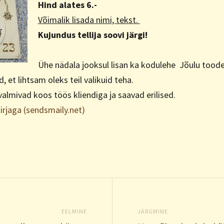
Hind alates 6.-
Võimalik lisada nimi, tekst.
Kujundus tellija soovi järgi!
Ühe nädala jooksul lisan ka kodulehe Jõulu tood
, et lihtsam oleks teil valikuid teha.
valmivad koos töös kliendiga ja saavad erilised.
irjaga (sendsmaily.net)
EELMINE
JÄRGMINE